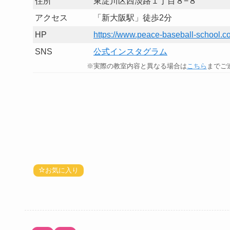
住所
東淀川区西淡路１丁目８−８
アクセス
「新大阪駅」徒歩2分
HP
https://www.peace-baseball-school.c
SNS
公式インスタグラム
※実際の教室内容と異なる場合は
こちら
までご
お気に入り