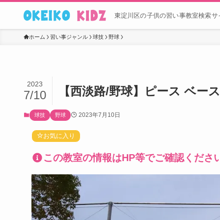
東淀川区の子供の習い事教室検索サイ
ホーム
習い事ジャンル
球技
野球
2023
【西淡路/野球】ピース ベー
7/10
2023年7月10日
球技
野球
お気に入り
この教室の情報はHP等でご確認くださ