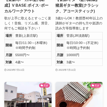
成】V BASE ボイス･ボー
猪居ギター教室(クラシッ
カルワークアウト
ク、アコースティック)
歌が上手に歌えるとすっごく楽
3歳からOK！教授歴40年以上の
しく！音痴、リズム感、滑舌、
講師がギターの持ち方や楽譜の
何でもご相談を下さい！
読み方等指導致します
場所
豊新(上新庄駅)
場所
菅原(JR淡路駅)
毎日/11:30～(木曜休)
毎日/10:00～(不定休)
開催
開催
※時間予約制
※時間は予約制
月謝
5500円〜
月謝
10000円
対象
4歳〜
対象
3歳〜
2023年7月11日
2023年7月11日
音楽
音楽