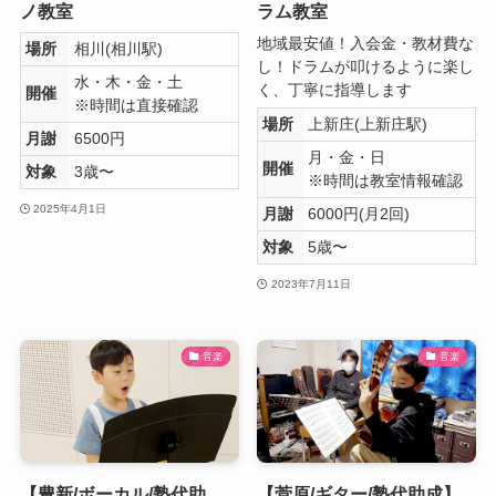
ノ教室
ラム教室
地域最安値！入会金・教材費な
場所
相川(相川駅)
し！ドラムが叩けるように楽し
水・木・金・土
く、丁寧に指導します
開催
※時間は直接確認
場所
上新庄(上新庄駅)
月謝
6500円
月・金・日
開催
対象
3歳〜
※時間は教室情報確認
2025年4月1日
月謝
6000円(月2回)
対象
5歳〜
2023年7月11日
音楽
音楽
【豊新/ボーカル/塾代助
【菅原/ギター/塾代助成】