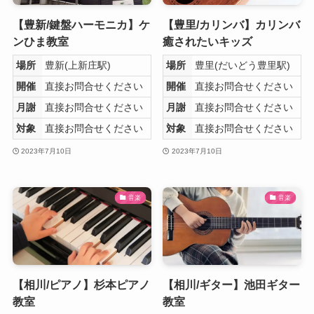
【豊新/鍵盤ハーモニカ】ケ
【豊里/カリンバ】カリンバ
ンひま教室
癒されたいキッズ
場所
豊新(上新庄駅)
場所
豊里(だいどう豊里駅)
開催
直接お問合せください
開催
直接お問合せください
月謝
直接お問合せください
月謝
直接お問合せください
対象
直接お問合せください
対象
直接お問合せください
2023年7月10日
2023年7月10日
音楽
音楽
【相川/ピアノ】杉本ピアノ
【相川/ギター】池田ギター
教室
教室