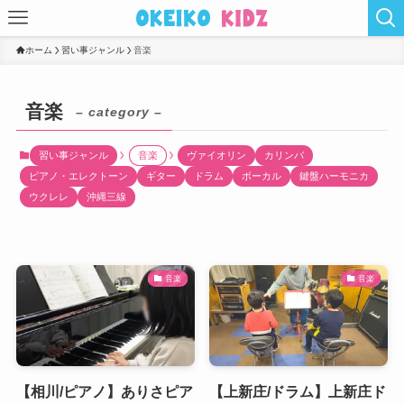
ホーム
習い事ジャンル
音楽
音楽
– category –
習い事ジャンル
音楽
ヴァイオリン
カリンバ
ピアノ・エレクトーン
ギター
ドラム
ボーカル
鍵盤ハーモニカ
ウクレレ
沖縄三線
音楽
音楽
【相川/ピアノ】ありさピア
【上新庄/ドラム】上新庄ド