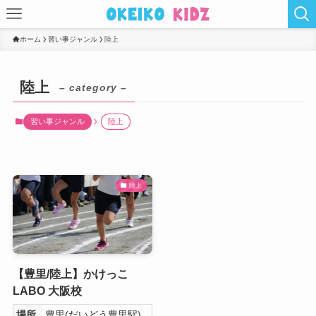
ホーム
習い事ジャンル
陸上
陸上
– category –
習い事ジャンル
陸上
陸上
【豊里/陸上】かけっこ
LABO 大阪校
場所
豊里(だいどう豊里駅)