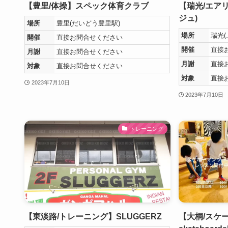
【豊里/体操】スペック体育クラブ
【瑞光/エアリ
ジュ)
場所
豊里(だいどう豊里駅)
場所
瑞光(
開催
直接お問合せください
開催
直接
月謝
直接お問合せください
月謝
直接
対象
直接お問合せください
対象
直接
2023年7月10日
2023年7月10日
トレーニング
【東淡路/トレーニング】SLUGGERZ
【大桐/スケー