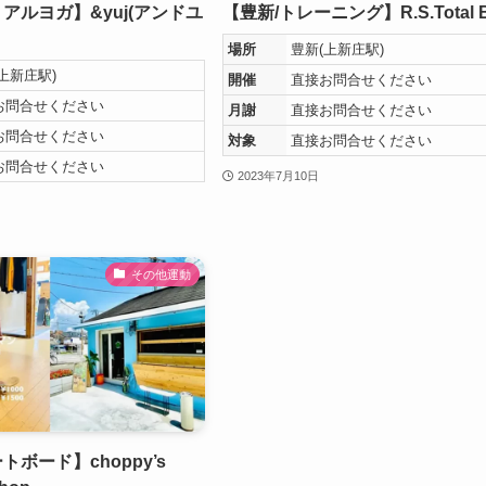
アルヨガ⁡】&yuj(アンドユ
【豊新/トレーニング】R.S.Total 
場所
豊新(上新庄駅)
上新庄駅)
開催
直接お問合せください
お問合せください
月謝
直接お問合せください
お問合せください
対象
直接お問合せください
お問合せください
2023年7月10日
その他運動
トボード】choppy’s