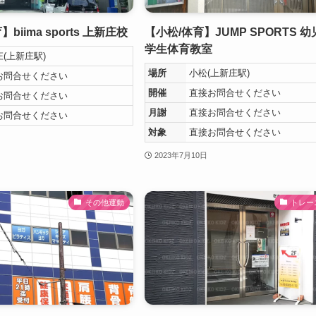
biima sports 上新庄校
【小松/体育】JUMP SPORTS 
学生体育教室
(上新庄駅)
場所
小松(上新庄駅)
お問合せください
開催
直接お問合せください
お問合せください
月謝
直接お問合せください
お問合せください
対象
直接お問合せください
2023年7月10日
その他運動
トレー