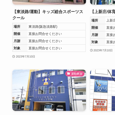
【東淡路/運動】キッズ総合スポーツス
【上新庄/体育】
クール
場所
上新庄
場所
東淡路(阪急淡路駅)
開催
直接
開催
直接お問合せください
月謝
直接
月謝
直接お問合せください
対象
直接
対象
直接お問合せください
2023年7月10日
2023年7月10日
運動教室