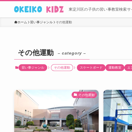
東淀川区の子供の習い事教室検索サイ
ホーム
習い事ジャンル
その他運動
その他運動
– category –
習い事ジャンル
その他運動
スケートボード
運動教室
エ
その他運動