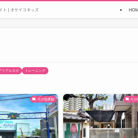
HO
ト | オケイコキッズ
アリアルヨガ⁡
トレーニング
その他運動
その