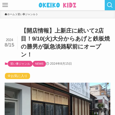
ホーム
習い事ジャンル
【開店情報】上新庄に続いて2店
目！9/10(火)大分からあげと鉄板焼
2024
8/15
の勝男が阪急淡路駅前にオープ
ン！
2024年8月15日
習い事ジャンル
NEWS
お気に入り